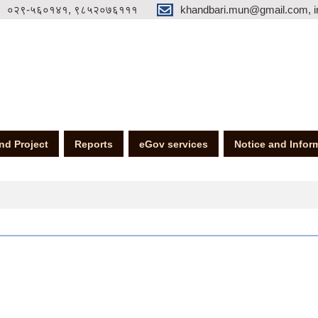
०२९-५६०१४१, ९८५२०७६१११
khandbari.mun@gmail.com, i
nd Project
Reports
eGov services
Notice and Infor