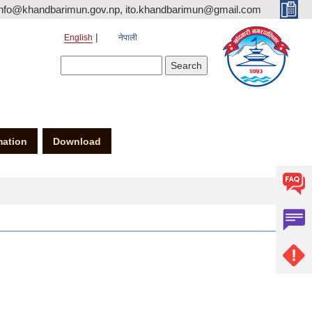
nfo@khandbarimun.gov.np, ito.khandbarimun@gmail.com
English
नेपाली
Search form
Search
mation
Download