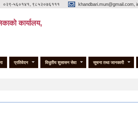
०२९-५६०१४१, ९८५२०७६१११
khandbari.mun@gmail.com, i
िकाको कार्यालय,
ना
प्रतिवेदन
विधुतीय शुसासन सेवा
सूचना तथा जानकारी