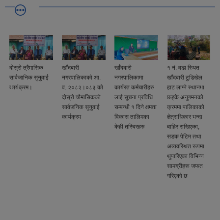
दोस्रो त्रैमासिक
खाँदबारी
खाँदबारी
१ नं. वडा स्थित
सार्वजानिक सुनुवाई
नगरपालिकाको आ.
नगरपालिकामा
खाँदबारी टुडिखेल
े
कार्यक्रम।
व. २०८२।०८३ को
कार्यरत कर्मचारीहरु
हाट लाग्ने स्थानमा
दोस्रो चौमासिकको
लाई सूचना प्रविधि
छड्के अनुगमनको
सार्वजनिक सुनुवाई
सम्बन्धी १ दिने क्षमता
क्रममा पालिकाको
कार्यक्रम
विकास तालिमका
क्षेत्राधिकार भन्दा
केही तस्विरहरु
बाहिर राखिएका,
सडक पेटिम तथा
अव्यवस्थित रूपमा
थुपारिएका विभिन्न
सामग्रीहरू जफत
गरिएको छ