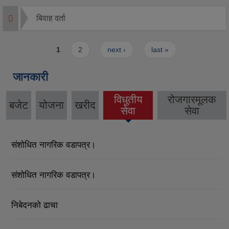
बिवाह दर्ता
Pages
1
2
next ›
last »
जानकारी
विधुतीय
रोजगारमूलक
बजेट
योजना
खरीद
(active
सेवा
सेवा
tab)
संशोधित नागरिक वडापत्र।
संशोधित नागरिक वडापत्र।
निबेदनको ढाचा