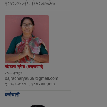
९८५२०२४०९१, ९८५२०७७८७७
महेश्वरा श्रेष्ठ (बज्राचार्य)
उप– प्रमुख
bajracharya869@gmail.com
९८५२०७७८११, ९८४२४०६०५५
कर्मचारी